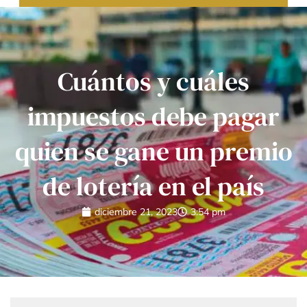
Cuántos y cuáles
impuestos debe pagar
quien se gane un premio
de lotería en el país
diciembre 21, 2023
3:54 pm