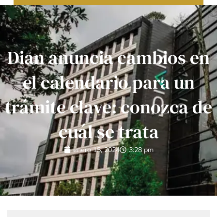
Dian anuncia cambios en
el calendario para un
trámite clave: conozca de
cuál se trata
enero 15, 2024
3:28 pm