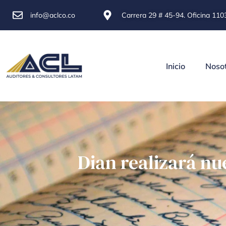
info@aclco.co
Carrera 29 # 45-94. Oficina 1103
Inicio
Noso
Dian realizará n