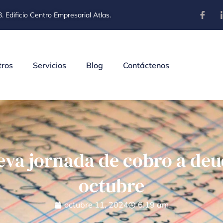
. Edificio Centro Empresarial Atlas.
tros
Servicios
Blog
Contáctenos
ueva jornada de cobro a de
octubre
octubre 11, 2024
6:19 am