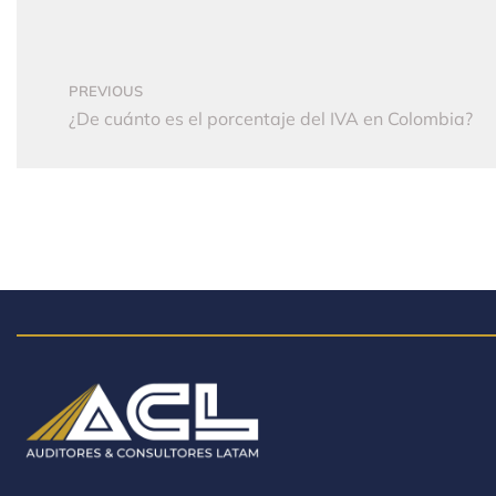
PREVIOUS
¿De cuánto es el porcentaje del IVA en Colombia?