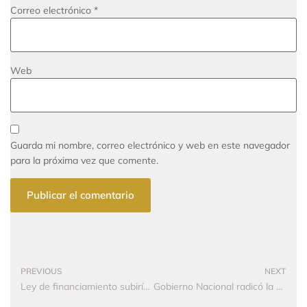
Correo electrónico
*
Web
Guarda mi nombre, correo electrónico y web en este navegador
para la próxima vez que comente.
PREVIOUS
NEXT
Ley de financiamiento subiría IVA a carros híbridos y acabaría el régimen Simple
Gobierno Nacional radicó la reforma tributaria con la que busca recoger $12 billones