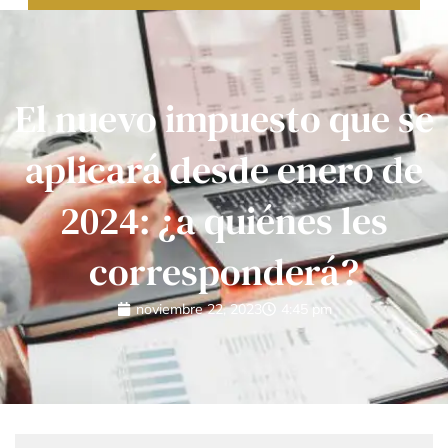
El nuevo impuesto que se
aplicará desde enero de
2024: ¿a quiénes les
corresponderá?
noviembre 22, 2023
4:45 pm