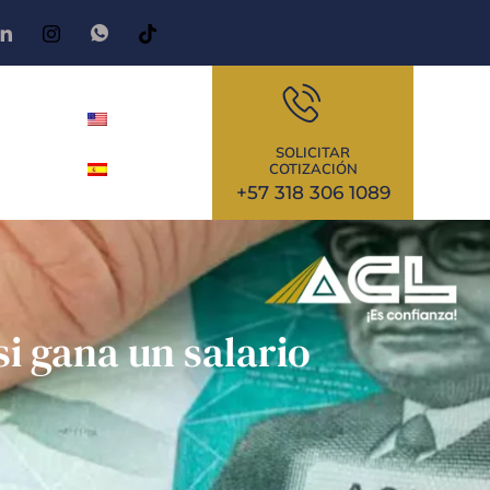
SOLICITAR
COTIZACIÓN
+57 318 306 1089
si gana un salario