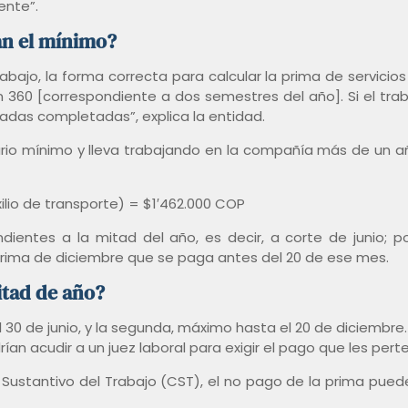
ente”.
an el mínimo?
abajo, la forma correcta para calcular la prima de servicios
n 360 [correspondiente a dos semestres del año]. Si el tra
adas completadas”, explica la entidad.
lario mínimo y lleva trabajando en la compañía más de un a
ilio de transporte) = $1′462.000 COP
ndientes a la mitad del año, es decir, a corte de junio; por
 prima de diciembre que se paga antes del 20 de ese mes.
itad de año?
l 30 de junio, y la segunda, máximo hasta el 20 de diciembre
an acudir a un juez laboral para exigir el pago que les pert
 Sustantivo del Trabajo (CST), el no pago de la prima pued