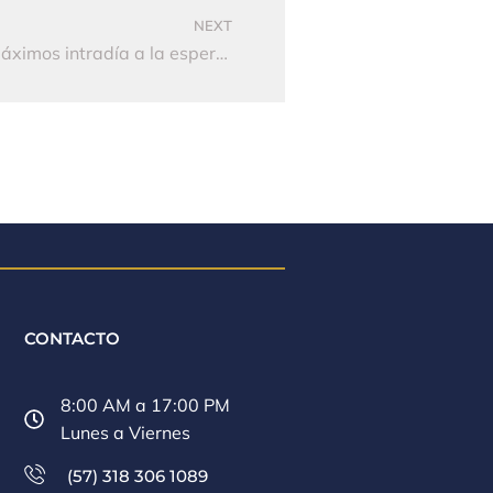
NEXT
El dólar rompió la barrera de $4.200 en máximos intradía a la espera del Marco Fiscal
CONTACTO
8:00 AM a 17:00 PM
Lunes a Viernes
(57) 318 306 1089