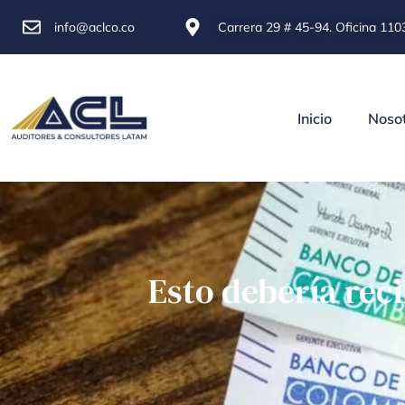
info@aclco.co
Carrera 29 # 45-94. Oficina 1103
Inicio
Noso
Esto debería reci