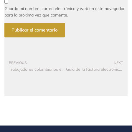
Guarda mi nombre, correo electrónico y web en este navegador
para la próxima vez que comente.
PREVIOUS
NEXT
Trabajadores colombianos están entre los que más cumplen con “jornadas laborales excesivas”
Guía de la factura electrónica para ‘dummies’: lo que deben saber usuarios y comercios