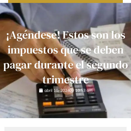
¡Agéndese! Estos son los
impuestos que se deben
pagar durante el segundo
trimestre
abril 10, 2024
10:53 am