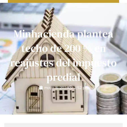
Minhacienda plantea
techo de 200 % en
reajustes del impuesto
predial
mayo 8, 2024
2:52 pm