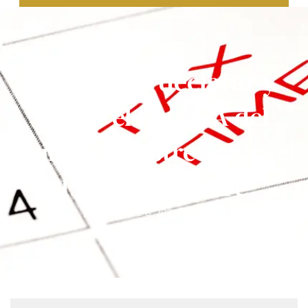
Plazo para declarar y
pagar el ReteICA del
quinto bimestre acaba el
15 de noviembre
noviembre 8, 2024
3:39 pm