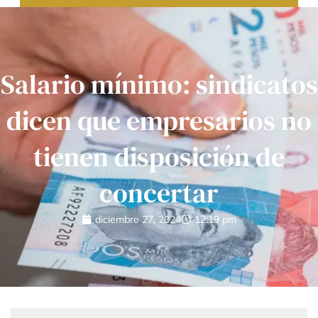
Salario mínimo: sindicatos
dicen que empresarios no
tienen disposición de
concertar
diciembre 27, 2024
12:19 pm