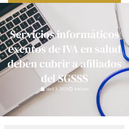
Servicios informáticos
exentos de IVA en salud
deben cubrir a afiliados
del SGSSS
abril 3, 2025
4:40 pm