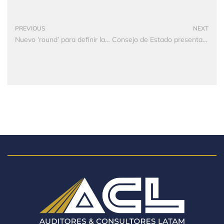
PREVIOUS
NEXT
Nuevo ‘round’ para definir la productividad en la mesa del salario mínimo
Consejo de Estado presenta reparos a proyecto de arbitramento tributario de la Dian