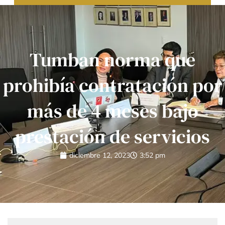
Tumban norma que
prohibía contratación por
más de 4 meses bajo
prestación de servicios
diciembre 12, 2023
3:52 pm