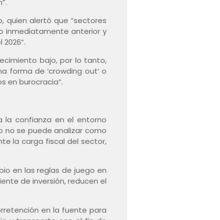
”.
o, quien alertó que “sectores
ño inmediatamente anterior y
 2026”.
cimiento bajo, por lo tanto,
a forma de ‘crowding out’ o
s en burocracia”.
 la confianza en el entorno
io no se puede analizar como
 la carga fiscal del sector,
io en las reglas de juego en
iente de inversión, reducen el
orretención en la fuente para