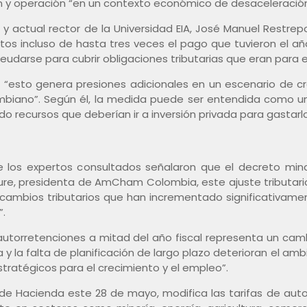
sión y operación “en un contexto económico de desaceleración
 y actual rector de la Universidad EIA, José Manuel Restrep
os incluso de hasta tres veces el pago que tuvieron el a
udarse para cubrir obligaciones tributarias que eran para el
 “esto genera presiones adicionales en un escenario de cre
mbiano”. Según él, la medida puede ser entendida como un
 recursos que deberían ir a inversión privada para gastarlo
e los expertos consultados señalaron que el decreto mina
ure, presidenta de AmCham Colombia, este ajuste tributar
ambios tributarios que han incrementado significativamente
”.
autorretenciones a mitad del año fiscal representa un camb
a y la falta de planificación de largo plazo deterioran el amb
tratégicos para el crecimiento y el empleo”.
o de Hacienda este 28 de mayo, modifica las tarifas de aut