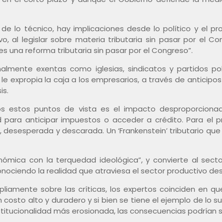
de lo técnico, hay implicaciones desde lo político y el 
o, al legislar sobre materia tributaria sin pasar por el C
“es una reforma tributaria sin pasar por el Congreso”.
almente exentas como iglesias, sindicatos y partidos po
le expropia la caja a los empresarios, a través de anticipos
is.
dos estos puntos de vista es el impacto desproporciona
ara anticipar impuestos o acceder a crédito. Para el p
, desesperada y descarada. Un ‘Frankenstein’ tributario que 
ómica con la terquedad ideológica”, y convierte al secto
conociendo la realidad que atraviesa el sector productivo d
iamente sobre las críticas, los expertos coinciden en qu
osto alto y duradero y si bien se tiene el ejemplo de lo su
stitucionalidad más erosionada, las consecuencias podrían