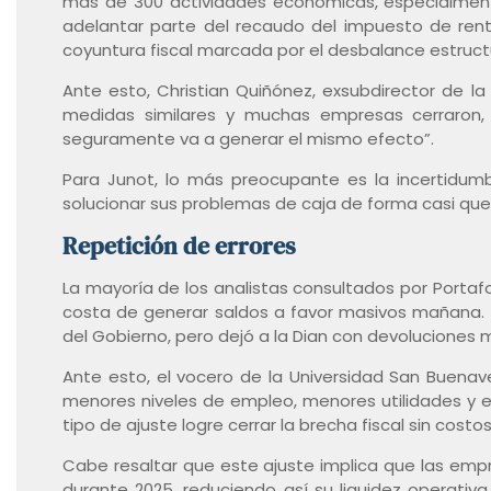
más de 300 actividades económicas, especialmente
adelantar parte del recaudo del impuesto de rent
coyuntura fiscal marcada por el desbalance estructu
Ante esto, Christian Quiñónez, exsubdirector de la
medidas similares y muchas empresas cerraron,
seguramente va a generar el mismo efecto”.
Para Junot, lo más preocupante es la incertidumb
solucionar sus problemas de caja de forma casi que
Repetición de errores
La mayoría de los analistas consultados por Portafo
costa de generar saldos a favor masivos mañana. E
del Gobierno, pero dejó a la Dian con devoluciones 
Ante esto, el vocero de la Universidad San Buenav
menores niveles de empleo, menores utilidades y e
tipo de ajuste logre cerrar la brecha fiscal sin costo
Cabe resaltar que este ajuste implica que las em
durante 2025, reduciendo así su liquidez operati