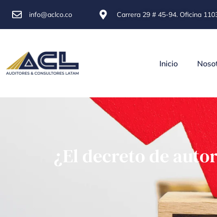
info@aclco.co
Carrera 29 # 45-94. Oficina 1103
Inicio
Noso
¿El decreto de auto