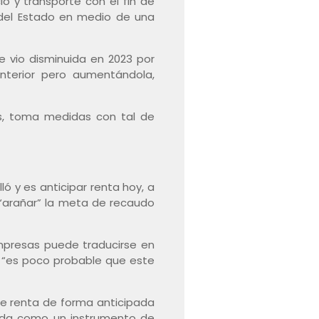
o y transporte con el fin de
 del Estado en medio de una
e vio disminuida en 2023 por
nterior pero aumentándola,
os, toma medidas con tal de
ó y es anticipar renta hoy, a
 “arañar” la meta de recaudo
empresas puede traducirse en
e “es poco probable que este
e renta de forma anticipada
dida como un instrumento de