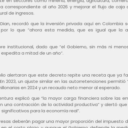
 en sectores como minería, energía, agricultura, comerci
a correspondiente al año 2026 y mejorar el flujo de caja
ral de ingresos.
 Dian, recordó que la inversión privada aquí en Colombia s
 por lo que “ahora esta medida, que es igual que la a
re institucional, dado que “el Gobierno, sin más ni men
 expedita a mitad de un año”.
lio alertaron que este decreto repite una receta que ya fall
n 2023, un ajuste similar en las autorretenciones permitió
millonarias en 2024 y un recaudo neto menor al esperado.
entura explicó que “la mayor carga financiera sobre las 
n una contracción de la actividad productiva” y alertó qu
s significativos para la economía real”.
presas deberán pagar una mayor proporción del impuesto d
va en el corto plazo y aunque el Gobierno defiende la me