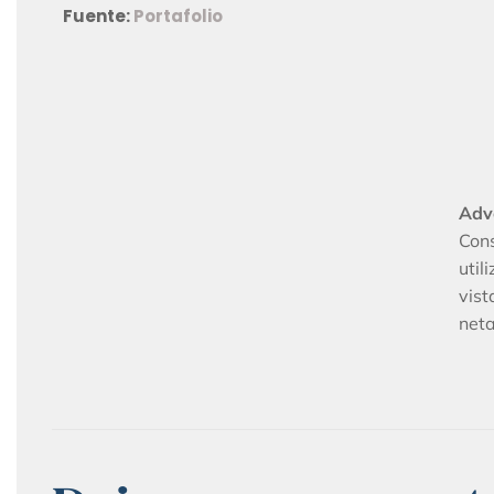
Fuente:
Portafolio
Adv
Con
util
vis
neta