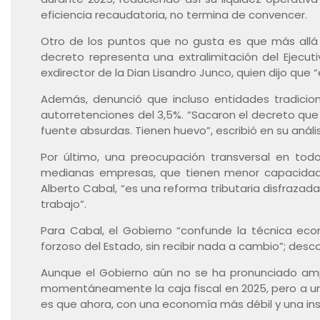
eficiencia recaudatoria, no termina de convencer.
Otro de los puntos que no gusta es que más allá 
decreto representa una extralimitación del Ejecutiv
exdirector de la Dian Lisandro Junco, quien dijo que 
Además, denunció que incluso entidades tradicion
autorretenciones del 3,5%. “Sacaron el decreto que 
fuente absurdas. Tienen huevo”, escribió en su anális
Por último, una preocupación transversal en to
medianas empresas, que tienen menor capacidad p
Alberto Cabal, “es una reforma tributaria disfrazada
trabajo”.
Para Cabal, el Gobierno “confunde la técnica econ
forzoso del Estado, sin recibir nada a cambio”; des
Aunque el Gobierno aún no se ha pronunciado ampl
momentáneamente la caja fiscal en 2025, pero a un c
es que ahora, con una economía más débil y una in