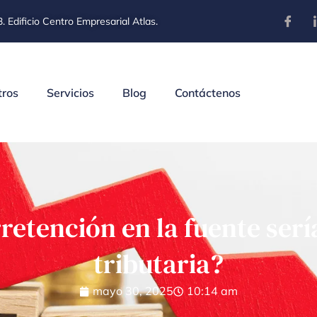
. Edificio Centro Empresarial Atlas.
tros
Servicios
Blog
Contáctenos
rretención en la fuente ser
tributaria?
mayo 30, 2025
10:14 am