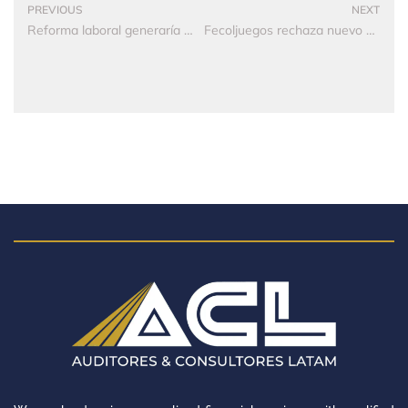
PREVIOUS
NEXT
Reforma laboral generaría mayor presión sobre el déficit fiscal
Fecoljuegos rechaza nuevo decreto de pago anticipado de renta