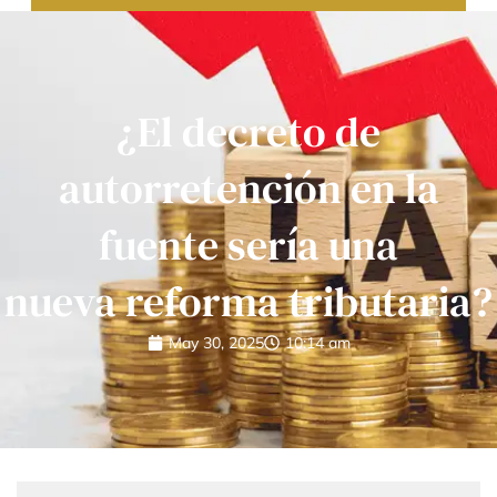
¿El decreto de
autorretención en la
fuente sería una
nueva reforma tributaria?
May 30, 2025
10:14 am